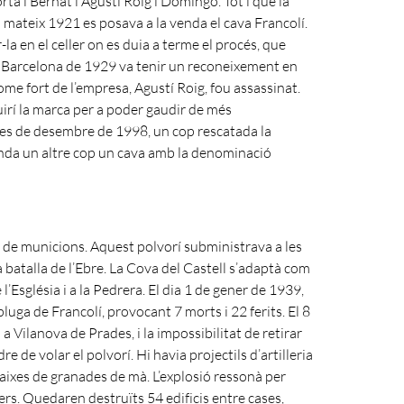
ta i Bernat i Agustí Roig i Domingo. Tot i que la
l mateix 1921 es posava a la venda el cava Francolí.
-la en el celler on es duia a terme el procés, que
de Barcelona de 1929 va tenir un reconeixement en
me fort de l’empresa, Agustí Roig, fou assassinat.
quirí la marca per a poder gaudir de més
es de desembre de 1998, un cop rescatada la
enda un altre cop un cava amb la denominació
sit de municions. Aquest polvorí subministrava a les
la batalla de l’Ebre. La Cova del Castell s’adaptà com
 l’Església i a la Pedrera. El dia 1 de gener de 1939,
pluga de Francolí, provocant 7 morts i 22 ferits. El 8
a Vilanova de Prades, i la impossibilitat de retirar
 de volar el polvorí. Hi havia projectils d’artilleria
 caixes de granades de mà. L’explosió ressonà per
ers. Quedaren destruïts 54 edificis entre cases,