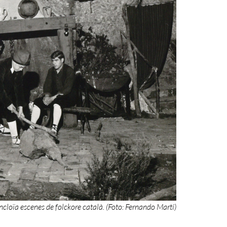
ncloïa escenes de folckore català. (Foto: Fernando Martí)