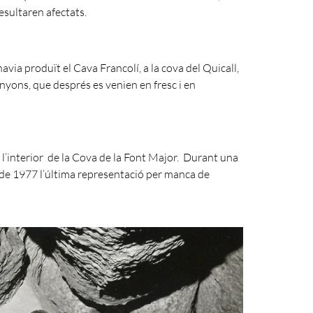
esultaren afectats.
via produït el Cava Francolí, a la cova del Quicall,
nyons, que després es venien en fresc i en
 l’interior de la Cova de la Font Major. Durant una
a de 1977 l’última representació per manca de
conòmic.