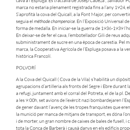
cava a l’Espluga. Es tractava de Josep Cabeza , Salvador Por
marca no estaria plenament registrada fins a l’any 1924, e
S’aprofità la cova del Quicall, a la Font Major, per convertir
seguia el
méthode champenoise
. En l’Exposició Universal 
forma de medalla. En iniciar-se la guerra de 1936-1939 l’ho
En deixar-se de fer el cava, l’embotellador Gili de reus ad
subministrament de sucre en una època de carestia. Pel m
marca, la Cooperativa Agrícola de l’Espluga posava a la v
històrica Francolí.
POLVORÍ
A la Cova del Quicall ( Cova de la Vila) s’habilità un dipò
agrupacions d’artilleria als fronts del Segre i Ebre durant 
a refugi, juntament amb el corral del Potreta, el de la pl. De
a les 9:00h, set avions de l’exèrcit nazi bombardejaren l’Es
de gener davant l’avenç de les tropes franquistes que eren 
la munició per manca de mitjans de transport, es dóna l’ordre
i de morter, un gran nombre de caixes de bales de fusell, i
tota la Conca de Barberà i causà danys en els edificis prop