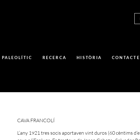
 PALEOLÍTIC
RECERCA
HISTÒRIA
CONTACTE
CAVA FRANCOLÍ
L’any 1921 tres socis aportaven vint duros (60 cèntims d’