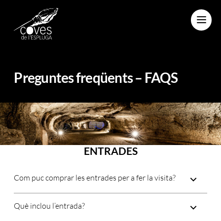
Menu
Preguntes freqüents – FAQS
ENTRADES
Com puc comprar les entrades per a fer la visita?
Què inclou l’entrada?