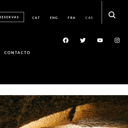
RESERVAS
CAT
ENG
FRA
CAS
CONTACTO
como dos
“Espluga” en latín
 Cueva de la
 parte de
significa “cueva” y, éste