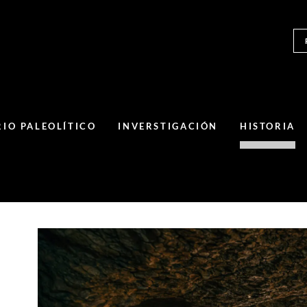
IO PALEOLÍTICO
INVERSTIGACIÓN
HISTORIA
Las Cuevas de l’Espluga integran lo que hoy conocemos 
cavidades o cuevas diferenciadas (la Cueva de la Villa y la
Font Major), si bien en un origen ambas galerías formaban