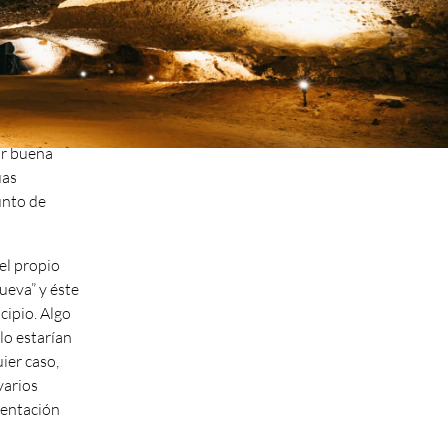
ubsuelo del
es el nombre con el que
leológicas
desde el siglo XI se
rafiar hasta
conoce el municipio.
cueva
 por sus
el mundo, de
or buena
uas
unto de
del propio
ueva” y éste
cipio. Algo
lo estarían
ier caso,
varios
uentación