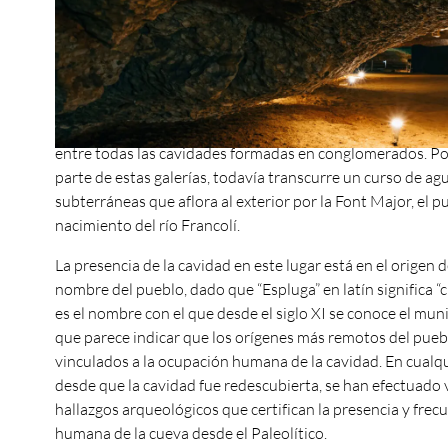
una única y extensa cavidad que transcurre justo por el s
actual casco urbano del municipio. Las exploraciones espe
realizadas a partir de 1956 han permitido recorrer y topog
el momento 3600 metros de galerías. Esto hace que esta 
alcance el estándar internacional de “Gran Cavidad” y que
dimensiones se convierta en la séptima cueva más larga d
entre todas las cavidades formadas en conglomerados. P
parte de estas galerías, todavía transcurre un curso de ag
subterráneas que aflora al exterior por la Font Major, el p
nacimiento del río Francolí.
La presencia de la cavidad en este lugar está en el origen 
nombre del pueblo, dado que “Espluga” en latín significa “c
es el nombre con el que desde el siglo XI se conoce el muni
que parece indicar que los orígenes más remotos del pueb
vinculados a la ocupación humana de la cavidad. En cualqu
desde que la cavidad fue redescubierta, se han efectuado 
hallazgos arqueológicos que certifican la presencia y frec
humana de la cueva desde el Paleolítico.