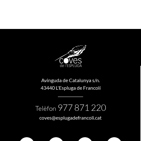
Avinguda de Catalunya s/n.
43440 L'Espluga de Francolí
977 871 220
Telèfon
coves@esplugadefrancoli.cat