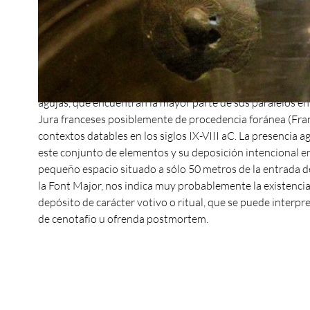
En 1957, apenas abierta la entrada de la Cueva de la Font 
documentó un conjunto de objetos de bronce formado por
seis piezas: un puñal, un hacha de bordillos, una espada 
dimensiones, fragmentos de hojas de arma y dos agujas d
plana finamente trabajadas. Cabe destacar la singularidad
agujas, que encuentran la mayor parte de sus paralelos en
Jura franceses posiblemente de procedencia foránea (Fran
contextos datables en los siglos IX-VIII aC. La presencia 
este conjunto de elementos y su deposición intencional e
pequeño espacio situado a sólo 50 metros de la entrada d
la Font Major, nos indica muy probablemente la existenci
depósito de carácter votivo o ritual, que se puede interp
de cenotafio u ofrenda postmortem.