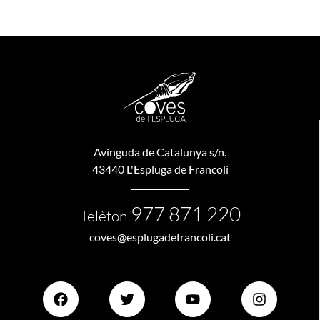
Avinguda de Catalunya s/n.
43440 L'Espluga de Francolí
977 871 220
Telèfon
coves@esplugadefrancoli.cat