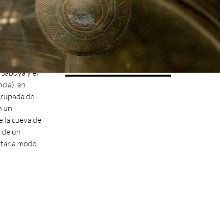
Major, se
Objetos de bronce
 un total de
de pequeñas
formado por un total
e cabeza
de seis piezas.
 de las
 Saboya y el
cia), en
agrupada de
n un
e la cueva de
a de un
retar a modo