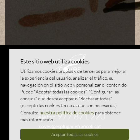
Este sitio web utiliza cookies
Utilizamos cookies propias y de terceros para mejorar
la experiencia del usuario, analizar el tráfico, su
navegación en el sitio web y personalizar el contenido.
Avinguda de Catalunya s/n.
Puede "Aceptar todas las cookies", "Configurar las
43440 L'Espluga de Francolí
cookies" que desea aceptar o "Rechazar todas"
(excepto las cookies técnicas que son necesarias).
Consulte
nuestra política de cookies
para obtener
977 871 220
Telèfon
más información.
coves@esplugadefrancoli.cat
Aceptar todas las cookies