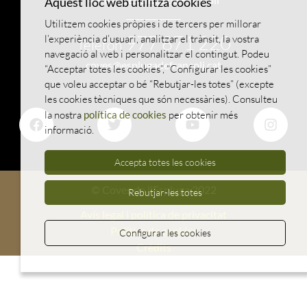
Aquest lloc web utilitza cookies
Utilitzem cookies pròpies i de tercers per millorar
977 871 220
l’experiència d’usuari, analitzar el trànsit, la vostra
Telèfon
navegació al web i personalitzar el contingut. Podeu
coves@esplugadefrancoli.cat
“Acceptar totes les cookies”, “Configurar les cookies”
que voleu acceptar o bé “Rebutjar-les totes” (excepte
les cookies tècniques que són necessàries). Consulteu
la nostra
política de cookies
per obtenir més
informació.
Accepta totes les cookies
© Coves de l'Espluga 2022
Rebutjar-les totes
Avís legal i política de privacitat
Política de cookies
Configurar les cookies
Crèdits