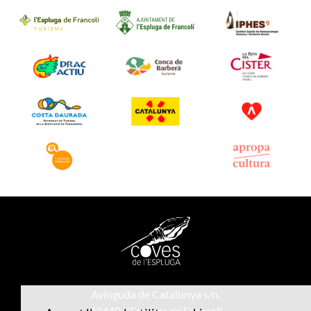
Avinguda de Catalunya s/n.
43440 L'Espluga de Francolí