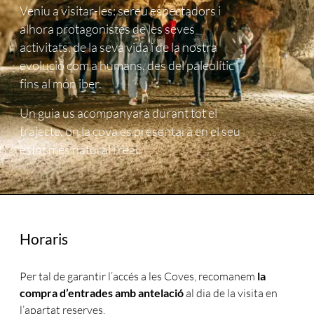
Veniu a visitar-les: sereu espectadors i
alhora protagonistes de les seves
activitats, de la seva vida i de la nostra
evolució com a humans, des del paleolític
fins al món iber.
Un guia us acompanyarà durant tot el
trajecte, on la cova es presentarà en el seu
estat més natural i real.
Horaris
Per tal de garantir l’accés a les Coves, recomanem
la
compra d’entrades amb antelació
al dia de la visita en
l’apartat reserves.