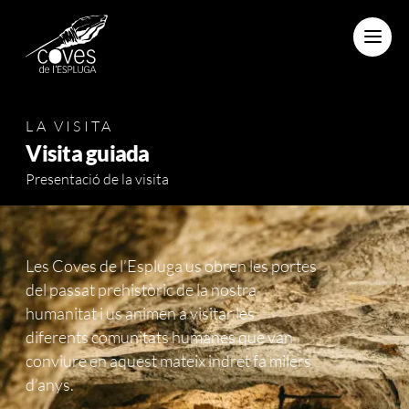
Menu
LA VISITA
Visita guiada
Presentació de la visita
Les Coves de l’Espluga us obren les portes
del passat prehistòric de la nostra
humanitat i us animen a visitar les
diferents comunitats humanes que van
conviure en aquest mateix indret fa milers
d’anys.